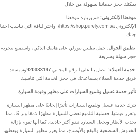
يمكنك حجز خدماتنا بسهولة من خلال:
موقعنا الإلكتروني:
قم بزيارة موقعنا
الإلكتروني
https://shop.purely.com.sa/
واخترالباقة التي تناسب احتيا
جاتك
تطبيق الجوال:
حمل تطبيق بيورلي على هاتفك الذكي، واستمتع بتجربة
حجز سهلة وسريعة
خدمة العملاء:
اتصل بنا على الرقم المجاني
920033197
وسيسعد
فريق خدمة العملاء بمساعدتك في حجز الخدمة التي تناسبك.
تأثير خدمة غسيل وتلميع السيارات على مظهر وقيمة السيارة
تترك خدمة غسيل وتلميع السيارات تأثيرًا إيجابيًا على مظهر السيارة
وتعزز قيمتها. فعملية التلميع تعطي للسيارة مظهرًا لامعًا وبراقًا، مما
يجذب الأنظار ويجعل السيارة تبدو أكثر جاذبية. كما أنها تقوم بإزالة
الخدوش السطحية والبقع والأوساخ، مما يعزز مظهر السيارة ويعطيها