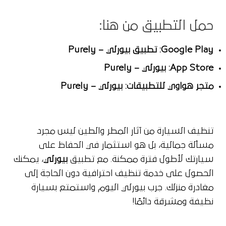
حمل التطبيق من هنا:
Google Play:
تطبيق بيورلي – Purely
App Store:
بيورلي – Purely
متجر هواوي للتطبيقات:
بيورلي – Purely
تنظيف السيارة من آثار المطر والطين ليس مجرد
مسألة جمالية، بل هو استثمار في الحفاظ على
سيارتك لأطول فترة ممكنة. مع تطبيق
بيورلي
، يمكنك
الحصول على خدمة تنظيف احترافية دون الحاجة إلى
مغادرة منزلك. جرب بيورلي اليوم واستمتع بسيارة
نظيفة ومشرقة دائمًا!