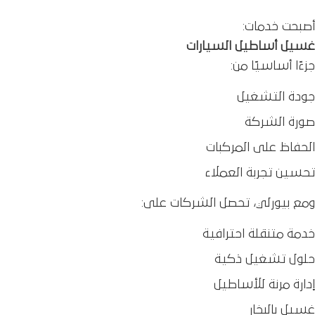
أصبحت خدمات:
غسيل أﺳﺎﻃﻴﻞ اﻟﺴﻴﺎرات
جزءًا أساسيًا من:
جودة التشغيل
صورة الشركة
الحفاظ على المركبات
تحسين تجربة العملاء
ومع بيورلي، تحصل الشركات على:
خدمة متنقلة احترافية
حلول تشغيل ذكية
إدارة مرنة للأساطيل
غسيل بالبخار