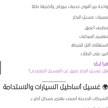
واحدة من أقوى خدمات بيورلي وأكثرها طلبًا.
مميزات غسيل البخار:
تنظيف أعمق
تعقيم المركبات
استهلاك أقل للمياه
آمن على الطلاء
اقرأ أيضًا:
هل غسيل البخار يفرق عن الغسيل التقليدي؟
🌍 غسيل أﺳﺎﻃﻴﻞ اﻟﺴﻴﺎرات والاستدامة
الشركات الحديثة أصبحت تهتم بشكل أكبر بـ: