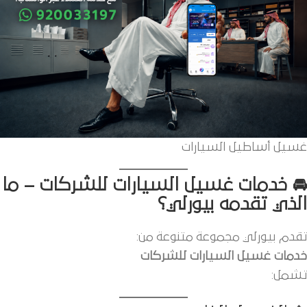
غسيل أﺳﺎﻃﻴﻞ اﻟﺴﻴﺎرات
🚘 خدمات غسيل السيارات للشركات – ما
الذي تقدمه بيورلي؟
تقدم بيورلي مجموعة متنوعة من:
خدمات غسيل السيارات للشركات
تشمل: