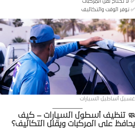
✅ لا تحتاج نقل المركبات
✅ توفر الوقت والتكاليف
غسيل أﺳﺎﻃﻴﻞ اﻟﺴﻴﺎرات
🧼 تنظيف أسطول السيارات – كيف
يحافظ على المركبات ويقلل التكاليف؟