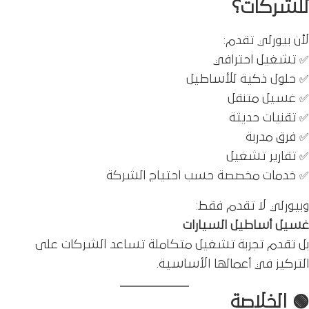
للشركات؟
لأن بيورلي تقدم:
✅ تشغيل احترافي
✅ حلول ذكية للأساطيل
✅ غسيل متنقل
✅ تقنيات حديثة
✅ فرق مدربة
✅ تقارير تشغيل
✅ خدمات مخصصة حسب احتياج الشركة
وبيورلي لا تقدم فقط:
غسيل أﺳﺎﻃﻴﻞ اﻟﺴﻴﺎرات
بل تقدم تجربة تشغيل متكاملة تساعد الشركات على
التركيز في أعمالها الأساسية.
🟢 الخلاصة